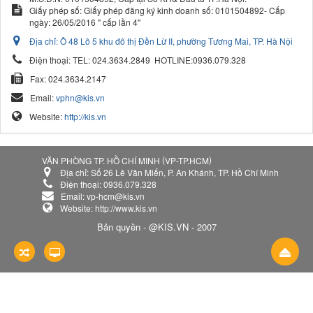
Giấy phép số: Giấy phép đăng ký kinh doanh số: 0101504892- Cấp
ngày: 26/05/2016 " cấp lần 4"
Địa chỉ:
Ô 48 Lô 5 khu đô thị Đền Lừ II, phường Tương Mai, TP. Hà Nội
Điện thoại:
TEL: 024.3634.2849
HOTLINE:0936.079.328
Fax:
024.3634.2147
Email:
vphn@kis.vn
Website:
http://kis.vn
(
)
VĂN PHÒNG TP. HỒ CHÍ MINH
VP-TP.HCM
Địa chỉ:
Số 26 Lê Văn Miến, P. An Khánh, TP. Hồ Chí Minh
Điện thoại:
0936.079.328
Email:
vp-hcm@kis.vn
Website:
http://www.kis.vn
Bản quyền - @KIS.VN
- 2007