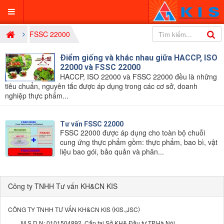
FSSC 22000
Điểm giống và khác nhau giữa HACCP, ISO
22000 và FSSC 22000
HACCP, ISO 22000 và FSSC 22000 đều là những
tiêu chuẩn, nguyên tắc được áp dụng trong các cơ sở, doanh
nghiệp thực phẩm...
Tư vấn FSSC 22000
FSSC 22000 được áp dụng cho toàn bộ chuỗi
cung ứng thực phẩm gồm: thực phẩm, bao bì, vật
liệu bao gói, bảo quản và phân...
Công ty TNHH Tư vấn KH&CN KIS
(
)
CÔNG TY TNHH TƯ VẤN KH&CN KIS
KIS.,JSC
M.S.D.N: 0101504892, Cấp tại Sở KH& Đầu tư TP.Hà Nội.