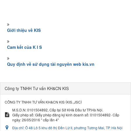
Giới thiệu về KIS
Cam kết của K I S
Quy định về sử dụng tài nguyên web kis.vn
Công ty TNHH Tư vấn KH&CN KIS
(
)
CÔNG TY TNHH TƯ VẤN KH&CN KIS
KIS.,JSC
M.S.D.N: 0101504892, Cấp tại Sở KH& Đầu tư TP.Hà Nội.
Giấy phép số: Giấy phép đăng ký kinh doanh số: 0101504892- Cấp
ngày: 26/05/2016 " cấp lần 4"
Địa chỉ:
Ô 48 Lô 5 khu đô thị Đền Lừ II, phường Tương Mai, TP. Hà Nội