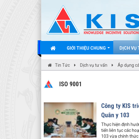
GIỚI THIỆU CHUNG
DỊCH VỤ
Tin Tức
Dịch vụ tư vấn
Áp dụng cá
ISO 9001
Công ty KIS tr
Quân y 103
Thực hiện định hướn
tiến liên tục các h
103 vừa chính thức 