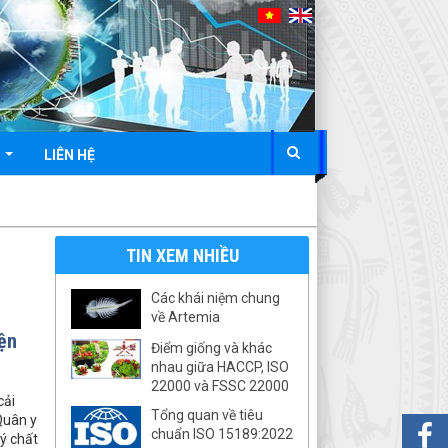
N
LIÊN HỆ
TIN XEM NHIỀU
Các khái niệm chung
về Artemia
iện
Điểm giống và khác
nhau giữa HACCP, ISO
22000 và FSSC 22000
cải
Tổng quan về tiêu
Quân y
chuẩn ISO 15189:2022
ý chất