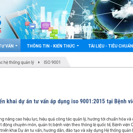
 TƯ VẤN
THÔNG TIN - KIẾN THỨC
TÀI LIỆU - TIÊU CHUẨ
c hệ thống quản lý
ISO 9001
iển khai dự án tư vấn áp dụng iso 9001:2015 tại Bệnh v
g nâng cao hiệu lực, hiệu quả công tác quản lý, hướng tới chuẩn hóa và 
oạt động chuyên môn, quản trị bệnh viện theo thông lệ quốc tế, Bệnh viện 
triển khai Dự án tư vấn, hướng dẫn, đào tạo và xây dựng Hệ thống quản l