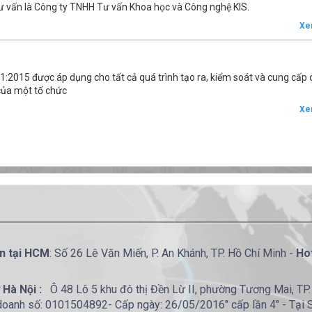
tư vấn là Công ty TNHH Tư vấn Khoa học và Công nghệ KIS.
Xe
:2015 được áp dụng cho tất cả quá trình tạo ra, kiểm soát và cung cấp 
của một tổ chức
Xe
n tại HCM
: Số 26 Lê Văn Miến, P. An Khánh, TP. Hồ Chí Minh -
Hot
 Hà Nội :
Ô 48 Lô 5 khu đô thị Đền Lừ II, phường Tương Mai, TP.
doanh số: 0101504892- Cấp ngày: 26/05/2016" cấp lần 4" - Tại 