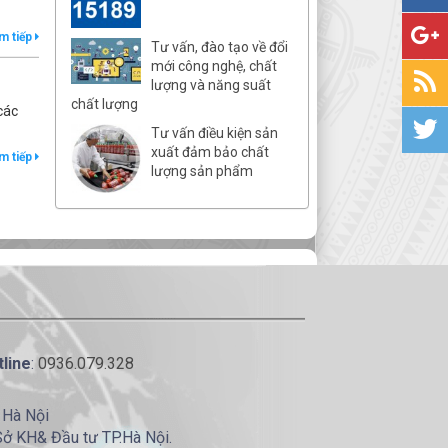
m tiếp
Tư vấn, đào tạo về đổi
mới công nghệ, chất
lượng và năng suất
chất lượng
các
Tư vấn điều kiện sản
xuất đảm bảo chất
m tiếp
lượng sản phẩm
line
:
0936.079.328
 Hà Nội
Sở KH& Đầu tư TP.Hà Nội.