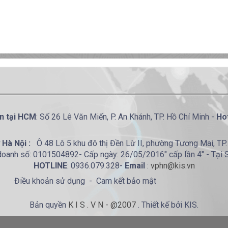
n tại HCM
: Số 26 Lê Văn Miến, P. An Khánh, TP. Hồ Chí Minh -
Hot
 Hà Nội :
Ô 48 Lô 5 khu đô thị Đền Lừ II, phường Tương Mai, TP.
doanh số: 0101504892- Cấp ngày: 26/05/2016" cấp lần 4" - Tại 
HOTLINE
: 0936.079.328-
Email
:
vphn@kis.vn
Điều khoản sử dụng - Cam kết bảo mật
Bản quyền
K I S . V N - @2007
. Thiết kế bởi KIS.