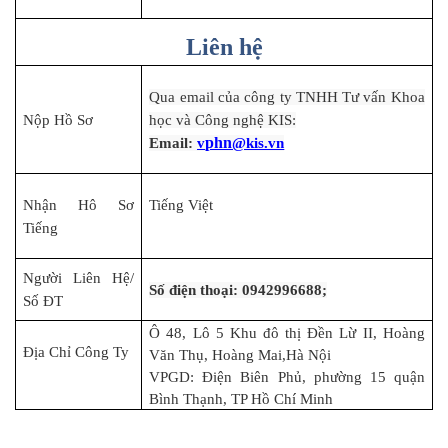
Liên hệ
Qua email của công ty TNHH Tư vấn Khoa
Nộp Hồ Sơ
học và Công nghệ KIS:
phn
Email:
v
@kis.vn
Nhận Hô Sơ
Tiếng Việt
Tiếng
Người Liên Hệ/
Số điện thoại: 0942996688;
Số ĐT
Ô 48, Lô 5 Khu đô thị Đền Lừ II, Hoàng
Địa Chỉ Công Ty
Văn Thụ, Hoàng Mai,Hà Nội
VPGD: Điện Biên Phủ, phường 15 quận
Bình Thạnh, TP Hồ Chí Minh