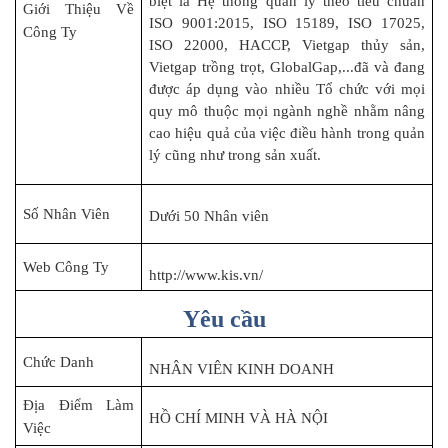
biệt là Hệ thống quản lý theo tiêu chuẩn
Giới Thiệu Về
ISO 9001:2015, ISO 15189, ISO 17025,
Công Ty
ISO 22000, HACCP, Vietgap thủy sản,
Vietgap trồng trọt, GlobalGap,...đã và đang
được áp dụng vào nhiều Tổ chức với mọi
quy mô thuộc mọi ngành nghề nhằm nâng
cao hiệu quả của việc điều hành trong quản
lý cũng như trong sản xuất.
Số Nhân Viên
Dưới 50 Nhân viên
Web Công Ty
http://www.kis.vn/
Yêu cầu
Chức Danh
NHÂN VIÊN KINH DOANH
Địa Điểm Làm
HỒ CHÍ MINH VÀ HÀ NỘI
Việc