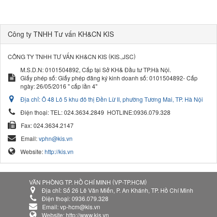
Công ty TNHH Tư vấn KH&CN KIS
(
)
CÔNG TY TNHH TƯ VẤN KH&CN KIS
KIS.,JSC
M.S.D.N: 0101504892, Cấp tại Sở KH& Đầu tư TP.Hà Nội.
Giấy phép số: Giấy phép đăng ký kinh doanh số: 0101504892- Cấp
ngày: 26/05/2016 " cấp lần 4"
Địa chỉ:
Ô 48 Lô 5 khu đô thị Đền Lừ II, phường Tương Mai, TP. Hà Nội
Điện thoại:
TEL: 024.3634.2849
HOTLINE:0936.079.328
Fax:
024.3634.2147
Email:
vphn@kis.vn
Website:
http://kis.vn
(
)
VĂN PHÒNG TP. HỒ CHÍ MINH
VP-TP.HCM
Địa chỉ:
Số 26 Lê Văn Miến, P. An Khánh, TP. Hồ Chí Minh
Điện thoại:
0936.079.328
Email:
vp-hcm@kis.vn
Website:
http://www.kis.vn