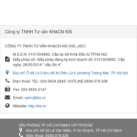
Công ty TNHH Tư vấn KH&CN KIS
(
)
CÔNG TY TNHH TƯ VẤN KH&CN KIS
KIS.,JSC
M.S.D.N: 0101504892, Cấp tại Sở KH& Đầu tư TP.Hà Nội.
Giấy phép số: Giấy phép đăng ký kinh doanh số: 0101504892- Cấp
ngày: 26/05/2016 " cấp lần 4"
Địa chỉ:
Ô 48 Lô 5 khu đô thị Đền Lừ II, phường Tương Mai, TP. Hà Nội
Điện thoại:
TEL: 024.3634.2849
HOTLINE:0936.079.328
Fax:
024.3634.2147
Email:
vphn@kis.vn
Website:
http://kis.vn
(
)
VĂN PHÒNG TP. HỒ CHÍ MINH
VP-TP.HCM
Địa chỉ:
Số 26 Lê Văn Miến, P. An Khánh, TP. Hồ Chí Minh
Điện thoại:
0936.079.328